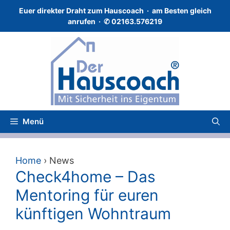
Zum
Euer direkter Draht zum Hauscoach · a
m Besten gleich
Inhalt
anrufen · ✆
02163.576219
springen
Menü
Home
›
News
Check4home – Das
Mentoring für euren
künftigen Wohntraum