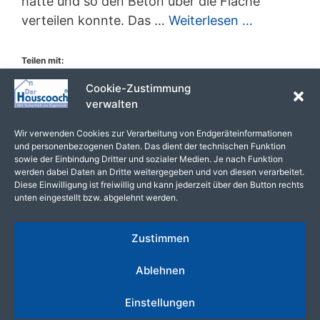
hatte und so den Beton über die Fläche
verteilen konnte. Das …
Weiterlesen …
Teilen mit:
Facebook
WhatsApp
Drucken
Cookie-Zustimmung
verwalten
Wir verwenden Cookies zur Verarbeitung von Endgeräteinformationen
Kategorien
Allgemein
und personenbezogenen Daten. Das dient der technischen Funktion
sowie der Einbindung Dritter und sozialer Medien. Je nach Funktion
Kommentar hinterlassen
werden dabei Daten an Dritte weitergegeben und von diesen verarbeitet.
Diese Einwilligung ist freiwillig und kann jederzeit über den Button rechts
unten eingestellt bzw. abgelehnt werden.
Seite
Seite
Seite
1
2
…
4
Weiter
→
Zustimmen
Ablehnen
Datenschutz
Impressum
Cookie-Richtlinie (EU)
Einstellungen