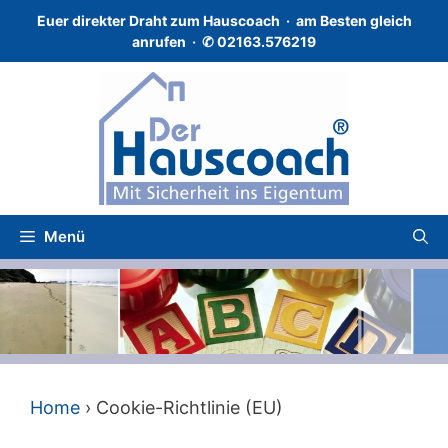
Zum
Euer direkter Draht zum Hauscoach · a
m Besten gleich
Inhalt
anrufen · ✆
02163.576219
springen
Menü
Home
›
Cookie-Richtlinie (EU)