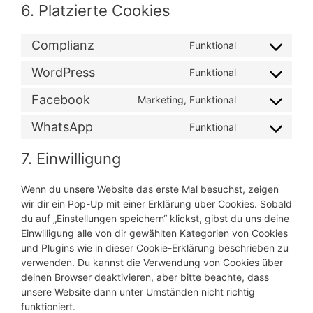
6. Platzierte Cookies
Complianz
Funktional
Consent
to
WordPress
Funktional
Consent
service
to
complianz
Facebook
Marketing, Funktional
Consent
service
to
wordpress
WhatsApp
Funktional
Consent
service
to
facebook
7. Einwilligung
service
whatsapp
Wenn du unsere Website das erste Mal besuchst, zeigen
wir dir ein Pop-Up mit einer Erklärung über Cookies. Sobald
du auf „Einstellungen speichern“ klickst, gibst du uns deine
Einwilligung alle von dir gewählten Kategorien von Cookies
und Plugins wie in dieser Cookie-Erklärung beschrieben zu
verwenden. Du kannst die Verwendung von Cookies über
deinen Browser deaktivieren, aber bitte beachte, dass
unsere Website dann unter Umständen nicht richtig
funktioniert.