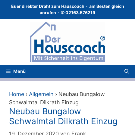
Zum
Euer direkter Draht zum Hauscoach · a
m Besten gleich
Inhalt
anrufen · ✆
02163.576219
springen
Menü
Home
›
Allgemein
›
Neubau Bungalow
Schwalmtal Dilkrath Einzug
Neubau Bungalow
Schwalmtal Dilkrath Einzug
19. Dezember 2020
von
Frank