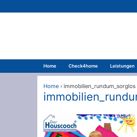
Zum
Inhalt
springen
Home
Check4home
Leistungen
Home
›
immobilien_rundum_sorglos
immobilien_rundu