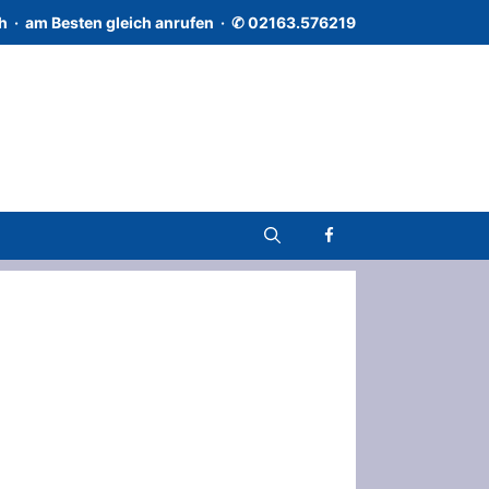
h · a
m Besten gleich anrufen · ✆
02163.576219