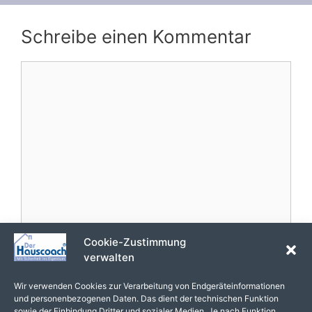
Schreibe einen Kommentar
Kommentar
Cookie-Zustimmung
Name
verwalten
E-
Wir verwenden Cookies zur Verarbeitung von Endgeräteinformationen
und personenbezogenen Daten. Das dient der technischen Funktion
Mail-
sowie der Einbindung Dritter und sozialer Medien. Je nach Funktion