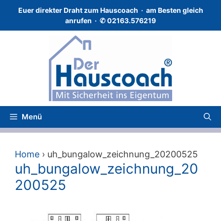
Zum
Euer direkter Draht zum Hauscoach · a
m Besten gleich
Inhalt
anrufen · ✆
02163.576219
springen
Menü
Home
›
uh_bungalow_zeichnung_20200525
uh_bungalow_zeichnung_20
200525