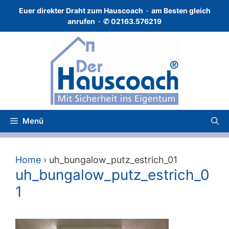
Zum
Euer direkter Draht zum Hauscoach · a
m Besten gleich
Inhalt
anrufen · ✆
02163.576219
springen
Menü
Home
›
uh_bungalow_putz_estrich_01
uh_bungalow_putz_estrich_0
1