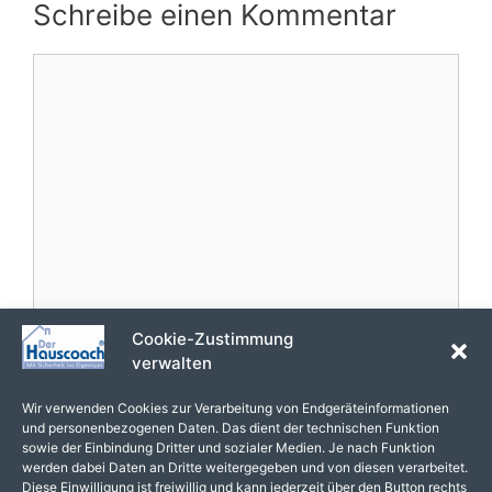
Schreibe einen Kommentar
Kommentar
Cookie-Zustimmung
Name
verwalten
E-
Wir verwenden Cookies zur Verarbeitung von Endgeräteinformationen
und personenbezogenen Daten. Das dient der technischen Funktion
Mail-
sowie der Einbindung Dritter und sozialer Medien. Je nach Funktion
Adresse
Website
werden dabei Daten an Dritte weitergegeben und von diesen verarbeitet.
Diese Einwilligung ist freiwillig und kann jederzeit über den Button rechts