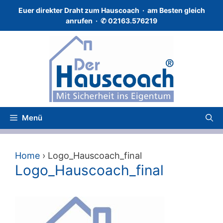
Zum
Euer direkter Draht zum Hauscoach · a
m Besten gleich
Inhalt
anrufen · ✆
02163.576219
springen
Menü
Home
›
Logo_Hauscoach_final
Logo_Hauscoach_final