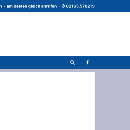
h · a
m Besten gleich anrufen · ✆
02163.576219