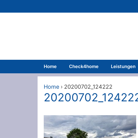
Zum
Inhalt
springen
Home
Check4home
Leistungen
Home
›
20200702_124222
20200702_12422